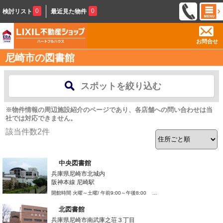
0
0
検討リスト
最近見た物件
お問合せ
尼崎市の図書館
スポットを絞り込む
※物件情報の周辺施設紹介のページであり、各店舗への問い合わせは当
社では対応できません。
該当件数
2
件
中央図書館
兵庫県尼崎市北城内
阪神本線 尼崎駅
開館時間 火曜～土曜/ 午前9:00～午後8:00 ...
北図書館
兵庫県尼崎市南武庫之荘３丁目