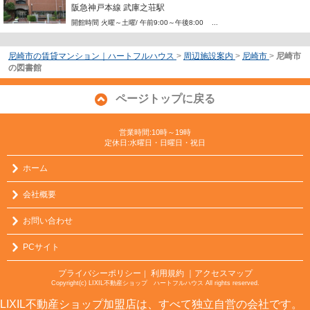
阪急神戸本線 武庫之荘駅
開館時間 火曜～土曜/ 午前9:00～午後8:00 ...
尼崎市の賃貸マンション｜ハートフルハウス
>
周辺施設案内
>
尼崎市
>
尼崎市
の図書館
ページトップに戻る
営業時間:10時～19時
定休日:水曜日・日曜日・祝日
ホーム
会社概要
お問い合わせ
PCサイト
プライバシーポリシー
利用規約
｜アクセスマップ
｜
Copyright(c) LIXIL不動産ショップ ハートフルハウス All rights reserved.
LIXIL不動産ショップ加盟店は、すべて独立自営の会社です。