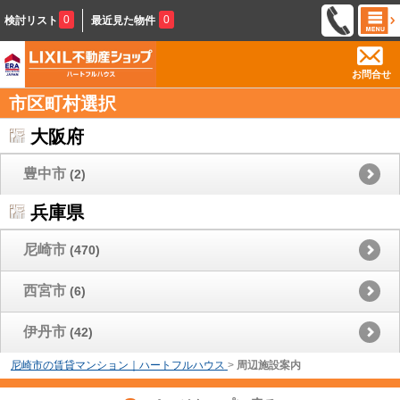
0
0
検討リスト
最近見た物件
お問合せ
市区町村選択
大阪府
豊中市
(2)
兵庫県
尼崎市
(470)
西宮市
(6)
伊丹市
(42)
尼崎市の賃貸マンション｜ハートフルハウス
>
周辺施設案内