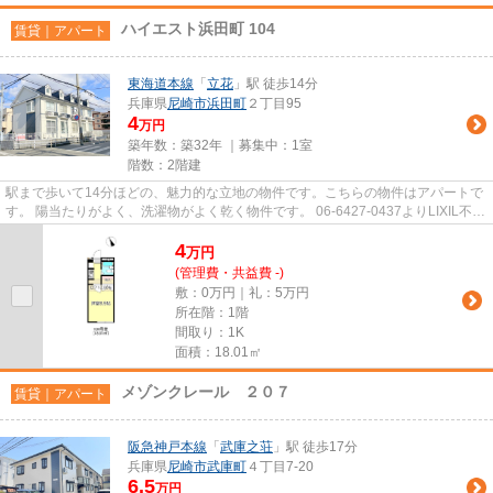
ハイエスト浜田町 104
賃貸｜アパート
東海道本線
「
立花
」駅 徒歩14分
兵庫県
尼崎市
浜田町
２丁目95
4
万円
築年数：築32年 ｜募集中：
1室
階数：2階建
駅まで歩いて14分ほどの、魅力的な立地の物件です。こちらの物件はアパートで
す。 陽当たりがよく、洗濯物がよく乾く物件です。 06-6427-0437よりLIXIL不動
産ショップ ハートフルハウ...
4
万
円
(管理費・共益費 -)
敷：0万円｜礼：5万円
所在階：1階
間取り：1K
面積：18.01㎡
メゾンクレール ２０７
賃貸｜アパート
阪急神戸本線
「
武庫之荘
」駅 徒歩17分
兵庫県
尼崎市
武庫町
４丁目7-20
6.5
万円