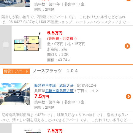
築年数：築32年 ｜募集中：
1室
階数：2階建
陽当りが良い物件で、2階建てのアパートです。 こだわりたい条件などがあれ
ば、06-6427-0437からLIXIL不動産ショップ ハートフルハウススタッフまでお
伝えください。
6.5
万
円
(管理費・共益費 -)
敷：0万円｜礼：15万円
所在階：2階
間取り：2DK
面積：43.74㎡
ノースフラッツ １０４
賃貸｜アパート
阪急神戸本線
「
武庫之荘
」駅 徒歩12分
兵庫県
尼崎市
南武庫之荘
７丁目１－１２
7.5
万円
築年数：築30年 ｜募集中：
1室
階数：2階建
尼崎南武庫郵便局まで427mです。眺望良好なエリアの物件です。陽当りも良い
ので、清々しい朝を迎えることのできるアパートです。 こだわりたい条件などが
あれば、06-6427-0437からLIXI...
7.5
万
円