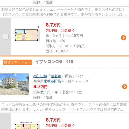
階数：4階建
眺望良好で景色が楽しめます。エレベーター付き物件です。車をお持ちの方にも
オススメの、自走式駐車場を利用できる物件です。陽が当たるマンションは湿気
も少なく健康な毎日を過ごせ...
8.7
万
円
(管理費・共益費 -)
敷：0ヶ月｜礼：15万円
所在階：4階
間取り：2LDK＋1S(納戸)
面積：61.02㎡
イプシロンC棟 418
賃貸｜マンション
福知山線
「
猪名寺
」駅 徒歩17分
兵庫県
尼崎市
田能
４丁目１７－５０
8.7
万円
築年数：築30年 ｜募集中：
1室
階数：4階建
こちらは外観タイル張りの物件で眺めの良い物件です。 こちらの物件には自走式
駐車場があります。 LIXIL不動産ショップ ハートフルハウスでは尼崎市内の賃
貸情報を多数ご紹介しており...
8.7
万
円
(管理費・共益費 -)