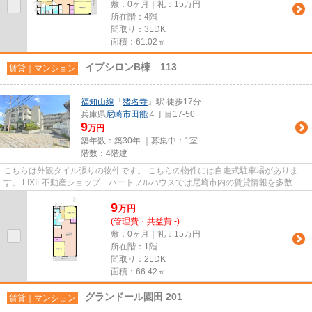
敷：0ヶ月｜礼：15万円
所在階：4階
間取り：3LDK
面積：61.02㎡
イプシロンB棟 113
賃貸｜マンション
福知山線
「
猪名寺
」駅 徒歩17分
兵庫県
尼崎市
田能
４丁目17-50
9
万円
築年数：築30年 ｜募集中：
1室
階数：4階建
こちらは外観タイル張りの物件です。 こちらの物件には自走式駐車場がありま
す。 LIXIL不動産ショップ ハートフルハウスでは尼崎市内の賃貸情報を多数ご
紹介しております。info@hfh.c...
9
万
円
(管理費・共益費 -)
敷：0ヶ月｜礼：15万円
所在階：1階
間取り：2LDK
面積：66.42㎡
グランドール園田 201
賃貸｜マンション