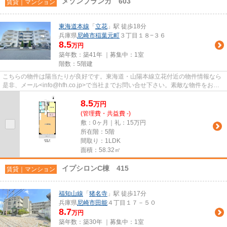
メゾンブランカ 603
賃貸｜マンション
東海道本線
「
立花
」駅 徒歩18分
兵庫県
尼崎市
稲葉元町
３丁目１８−３６
8.5
万円
築年数：築41年 ｜募集中：
1室
階数：5階建
こちらの物件は陽当たりが良好です。東海道・山陽本線立花付近の物件情報なら
是非、メール<info@hfh.co.jp>で当社までお問い合せ下さい。素敵な物件をお探
しいたします。
8.5
万
円
(管理費・共益費 -)
敷：0ヶ月｜礼：15万円
所在階：5階
間取り：1LDK
面積：58.32㎡
イプシロンC棟 415
賃貸｜マンション
福知山線
「
猪名寺
」駅 徒歩17分
兵庫県
尼崎市
田能
４丁目１７－５０
8.7
万円
築年数：築30年 ｜募集中：
1室