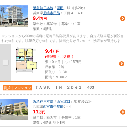
阪急神戸本線
「
園田
」駅 徒歩20分
兵庫県
尼崎市
田能
１丁目４－４０
9.4
万円
築年数：築32年 ｜募集中：
1室
階数：4階建
マンションから90mの場所に尼崎田能郵便局があります。自走式駐車場が併設さ
れた物件です。眺望良好な物件です。陽当たりが良いので、洗濯物が気持ちよく
乾きます。LIXIL不動産ショッ...
9.4
万
円
(管理費・共益費 -)
敷：0ヶ月｜礼：15万円
所在階：2階
間取り：3LDK
面積：70.00㎡
ＴＡＳＫ ＩＮ ２ｂｅ１ 403
賃貸｜マンション
阪急神戸本線
「
西宮北口
」駅 徒歩22分
兵庫県
西宮市
中屋町
6－4
11
万円
築年数：築37年 ｜募集中：
1室
階数：4階建 地下1階