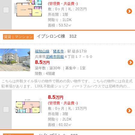
(管理費・共益費 -)
敷：0ヶ月｜礼：20万円
所在階：1階
間取り：1LDK
面積：53.52㎡
イプシロンC棟 312
賃貸｜マンション
福知山線
「
猪名寺
」駅 徒歩17分
兵庫県
尼崎市
田能
４丁目１７－５０
8.5
万円
築年数：築30年 ｜募集中：
1室
階数：4階建
こちらは外観タイル張りの物件で眺めの良い物件です。 こちらの物件には自走式
駐車場があります。 LIXIL不動産ショップ ハートフルハウスでは尼崎市内の賃
貸情報を多数ご紹介しており...
8.5
万
円
(管理費・共益費 -)
敷：0ヶ月｜礼：15万円
所在階：3階
間取り：2LDK
面積：61.02㎡