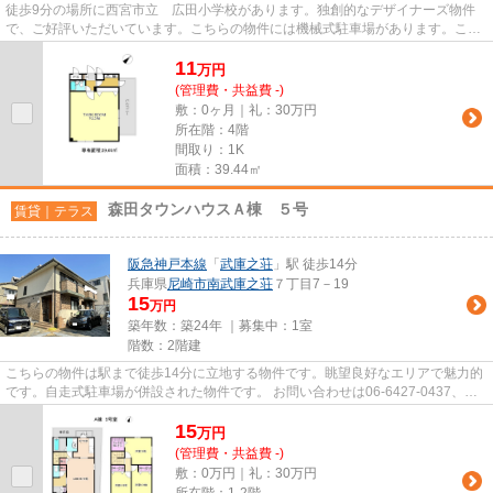
徒歩9分の場所に西宮市立 広田小学校があります。独創的なデザイナーズ物件
で、ご好評いただいています。こちらの物件には機械式駐車場があります。こち
らの物件はエレベーター付きで...
11
万
円
(管理費・共益費 -)
敷：0ヶ月｜礼：30万円
所在階：4階
間取り：1K
面積：39.44㎡
森田タウンハウスＡ棟 ５号
賃貸｜テラス
阪急神戸本線
「
武庫之荘
」駅 徒歩14分
兵庫県
尼崎市
南武庫之荘
７丁目7－19
15
万円
築年数：築24年 ｜募集中：
1室
階数：2階建
こちらの物件は駅まで徒歩14分に立地する物件です。眺望良好なエリアで魅力的
です。自走式駐車場が併設された物件です。 お問い合わせは06-6427-0437、
info@hfh.co.jpでお待ちしており...
15
万
円
(管理費・共益費 -)
敷：0万円｜礼：30万円