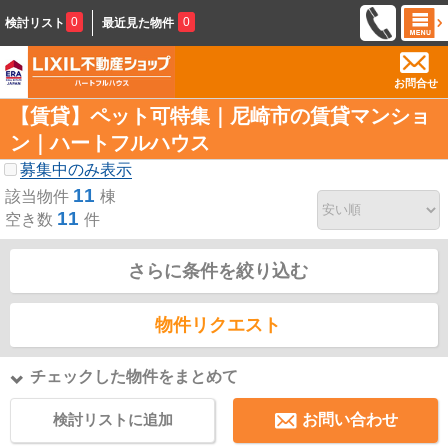
0
0
検討リスト
最近見た物件
お問合せ
【賃貸】ペット可特集｜尼崎市の賃貸マンショ
ン｜ハートフルハウス
募集中のみ表示
11
該当物件
棟
11
空き数
件
さらに条件を絞り込む
物件リクエスト
チェックした物件をまとめて
検討リストに追加
お問い合わせ