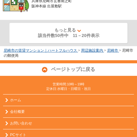
兵庫県尼崎市玄番南之町
阪神本線 出屋敷駅
もっと見る
該当件数50件中
11
－
20
件表示
尼崎市の賃貸マンション｜ハートフルハウス
>
周辺施設案内
>
尼崎市
>
尼崎市
の郵便局
ページトップに戻る
営業時間:10時～19時
定休日:水曜日・日曜日・祝日
ホーム
会社概要
お問い合わせ
PCサイト