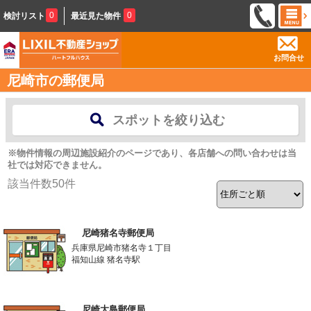
0
0
検討リスト
最近見た物件
お問合せ
尼崎市の郵便局
スポットを絞り込む
※物件情報の周辺施設紹介のページであり、各店舗への問い合わせは当
社では対応できません。
該当件数
50
件
尼崎猪名寺郵便局
兵庫県尼崎市猪名寺１丁目
福知山線 猪名寺駅
尼崎大島郵便局