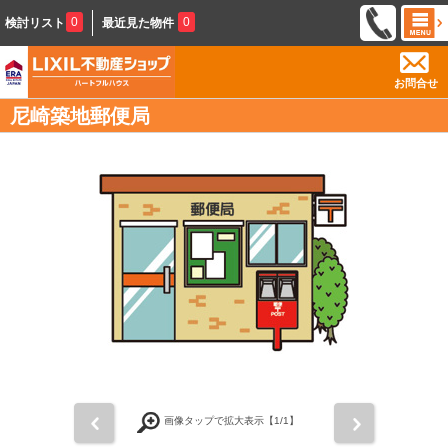
0
0
検討リスト
最近見た物件
お問合せ
尼崎築地郵便局
前
次
画像タップで拡大表示【
1
/1】