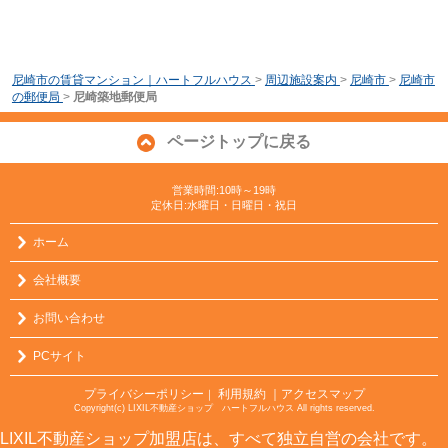
尼崎市の賃貸マンション｜ハートフルハウス
>
周辺施設案内
>
尼崎市
>
尼崎市
の郵便局
>
尼崎築地郵便局
ページトップに戻る
営業時間:10時～19時
定休日:水曜日・日曜日・祝日
ホーム
会社概要
お問い合わせ
PCサイト
プライバシーポリシー
利用規約
｜アクセスマップ
｜
Copyright(c) LIXIL不動産ショップ ハートフルハウス All rights reserved.
LIXIL不動産ショップ加盟店は、すべて独立自営の会社です。