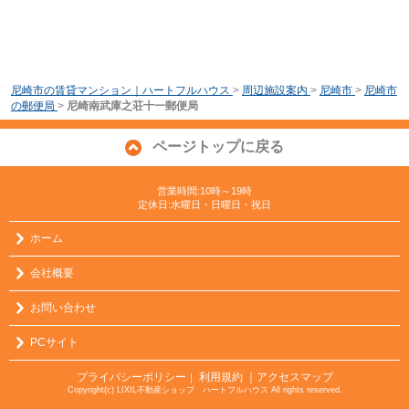
尼崎市の賃貸マンション｜ハートフルハウス
>
周辺施設案内
>
尼崎市
>
尼崎市
の郵便局
>
尼崎南武庫之荘十一郵便局
ページトップに戻る
営業時間:10時～19時
定休日:水曜日・日曜日・祝日
ホーム
会社概要
お問い合わせ
PCサイト
プライバシーポリシー
利用規約
｜アクセスマップ
｜
Copyright(c) LIXIL不動産ショップ ハートフルハウス All rights reserved.