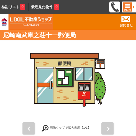
0
0
検討リスト
最近見た物件
お問合せ
尼崎南武庫之荘十一郵便局
前
次
画像タップで拡大表示【
1
/1】