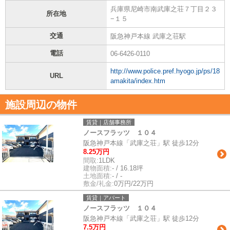
兵庫県尼崎市南武庫之荘７丁目２３
所在地
−１５
交通
阪急神戸本線 武庫之荘駅
電話
06-6426-0110
http://www.police.pref.hyogo.jp/ps/18
URL
amakita/index.htm
施設周辺の物件
賃貸｜店舗事務所
ノースフラッツ １０４
阪急神戸本線「武庫之荘」駅 徒歩12分
8.25万円
間取:
1LDK
建物面積:
- / 16.18坪
土地面積:
- / -
敷金/礼金:
0万円/22万円
賃貸｜アパート
ノースフラッツ １０４
阪急神戸本線「武庫之荘」駅 徒歩12分
7.5万円