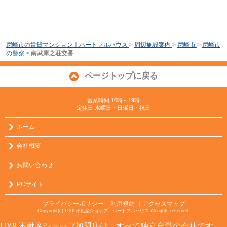
尼崎市の賃貸マンション｜ハートフルハウス
>
周辺施設案内
>
尼崎市
>
尼崎市
の警察
>
南武庫之荘交番
ページトップに戻る
営業時間:10時～19時
定休日:水曜日・日曜日・祝日
ホーム
会社概要
お問い合わせ
PCサイト
プライバシーポリシー
利用規約
｜アクセスマップ
｜
Copyright(c) LIXIL不動産ショップ ハートフルハウス All rights reserved.
LIXIL不動産ショップ加盟店は、すべて独立自営の会社です。