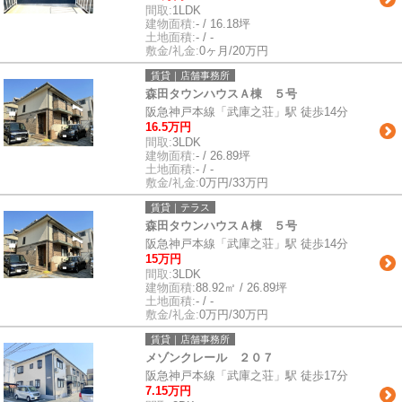
間取:
1LDK
建物面積:
- / 16.18坪
土地面積:
- / -
敷金/礼金:
0ヶ月/20万円
賃貸｜店舗事務所
森田タウンハウスＡ棟 ５号
阪急神戸本線「武庫之荘」駅 徒歩14分
16.5万円
間取:
3LDK
建物面積:
- / 26.89坪
土地面積:
- / -
敷金/礼金:
0万円/33万円
賃貸｜テラス
森田タウンハウスＡ棟 ５号
阪急神戸本線「武庫之荘」駅 徒歩14分
15万円
間取:
3LDK
建物面積:
88.92㎡ / 26.89坪
土地面積:
- / -
敷金/礼金:
0万円/30万円
賃貸｜店舗事務所
メゾンクレール ２０７
阪急神戸本線「武庫之荘」駅 徒歩17分
7.15万円