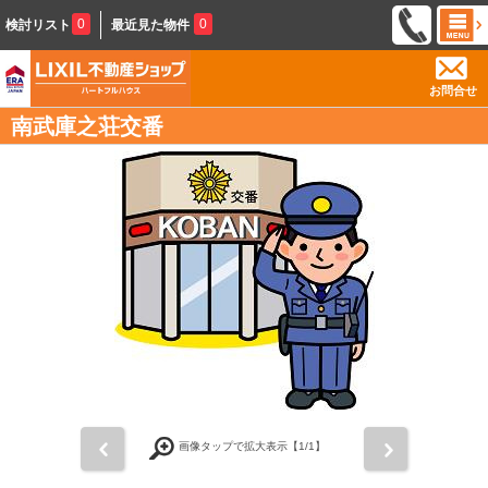
0
0
検討リスト
最近見た物件
お問合せ
南武庫之荘交番
前
次
画像タップで拡大表示【
1
/1】