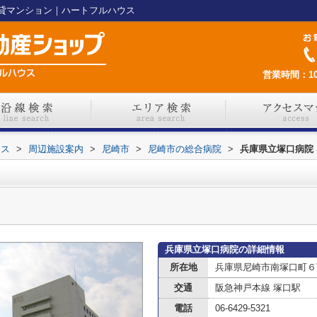
貸マンション｜ハートフルハウス
営業時間：10
ウス
>
周辺施設案内
>
尼崎市
>
尼崎市の総合病院
>
兵庫県立塚口病院
兵庫県立塚口病院の詳細情報
所在地
兵庫県尼崎市南塚口町６
交通
阪急神戸本線 塚口駅
電話
06-6429-5321