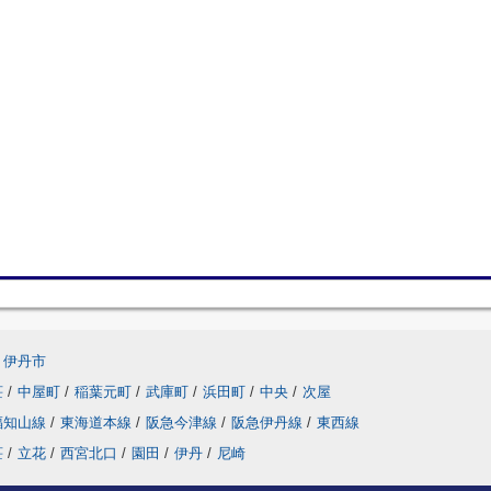
伊丹市
荘
/
中屋町
/
稲葉元町
/
武庫町
/
浜田町
/
中央
/
次屋
福知山線
/
東海道本線
/
阪急今津線
/
阪急伊丹線
/
東西線
荘
/
立花
/
西宮北口
/
園田
/
伊丹
/
尼崎