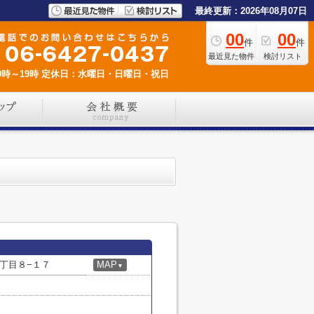
最終更新：2026年08月07日
00
00
件
件
最近見た物件
検討リスト
時～19時
定休日：水曜日・日曜日・祝日
丁目８−１７
MAP
▼