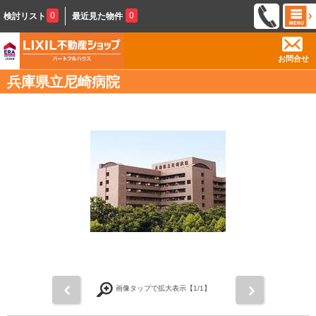
0
0
検討リスト
最近見た物件
お問合せ
兵庫県立尼崎病院
前
次
画像タップで拡大表示【
1
/1】