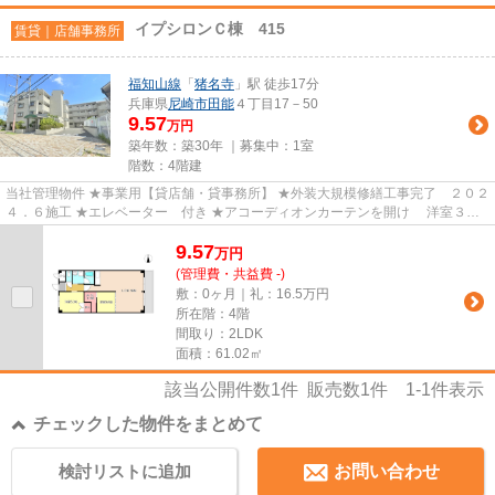
イプシロンＣ棟 415
賃貸｜店舗事務所
福知山線
「
猪名寺
」駅 徒歩17分
兵庫県
尼崎市
田能
４丁目17－50
9.57
万円
築年数：築30年 ｜募集中：
1室
階数：4階建
当社管理物件 ★事業用【貸店舗・貸事務所】 ★外装大規模修繕工事完了 ２０２
４．６施工 ★エレベーター 付き ★アコーディオンカーテンを開け 洋室３．
６帖とＬＤＫ１８帖をつなぐと...
9.57
万
円
(管理費・共益費 -)
敷：0ヶ月｜礼：16.5万円
所在階：4階
間取り：2LDK
面積：61.02㎡
該当公開件数
1
件 販売数
1
件
1-1
件表示
チェックした物件をまとめて
検討リストに追加
お問い合わせ