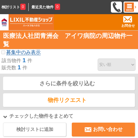
0
0
検討リスト
最近見た物件
お問合せ
医療法人社団青洲会 アイワ病院の周辺物件一
覧
募集中のみ表示
1
該当物件
件
1
販売数
件
さらに条件を絞り込む
物件リクエスト
チェックした物件をまとめて
検討リストに追加
お問い合わせ