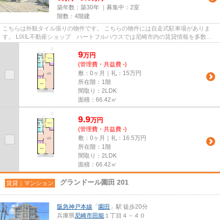
築年数：築30年 ｜募集中：
2室
階数：4階建
こちらは外観タイル張りの物件です。 こちらの物件には自走式駐車場がありま
す。 LIXIL不動産ショップ ハートフルハウスでは尼崎市内の賃貸情報を多数ご
紹介しております。info@hfh.c...
9
万
円
(管理費・共益費 -)
敷：0ヶ月｜礼：15万円
所在階：1階
間取り：2LDK
面積：66.42㎡
9.9
万
円
(管理費・共益費 -)
敷：0ヶ月｜礼：16.5万円
所在階：1階
間取り：2LDK
面積：66.42㎡
グランドール園田 201
賃貸｜マンション
阪急神戸本線
「
園田
」駅 徒歩20分
兵庫県
尼崎市
田能
１丁目４－４０