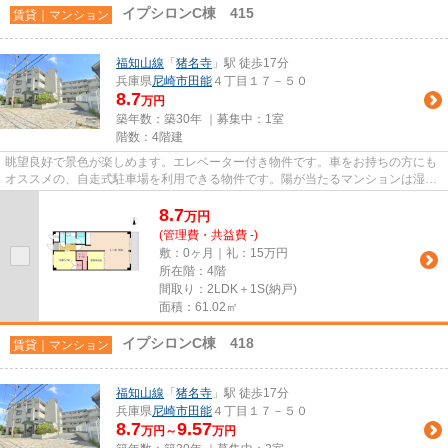
イプシロンC棟 415
賃貸｜マンション
福知山線
「
猪名寺
」駅 徒歩17分
兵庫県
尼崎市
田能
４丁目１７－５０
8.7
万円
築年数：築30年 ｜募集中：
1室
階数：4階建
眺望良好で景色が楽しめます。エレベーター付き物件です。車をお持ちの方にも
オススメの、自走式駐車場を利用できる物件です。陽が当たるマンションは湿気
も少なく健康な毎日を過ごせ...
8.7
万
円
(管理費・共益費 -)
敷：0ヶ月｜礼：15万円
所在階：4階
間取り：2LDK＋1S(納戸)
面積：61.02㎡
イプシロンC棟 418
賃貸｜マンション
福知山線
「
猪名寺
」駅 徒歩17分
兵庫県
尼崎市
田能
４丁目１７－５０
8.7
9.57
万円～
万円