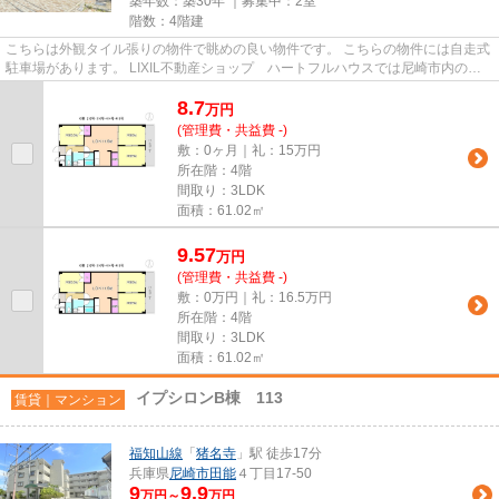
築年数：築30年 ｜募集中：
2室
階数：4階建
こちらは外観タイル張りの物件で眺めの良い物件です。 こちらの物件には自走式
駐車場があります。 LIXIL不動産ショップ ハートフルハウスでは尼崎市内の賃
貸情報を多数ご紹介しており...
8.7
万
円
(管理費・共益費 -)
敷：0ヶ月｜礼：15万円
所在階：4階
間取り：3LDK
面積：61.02㎡
9.57
万
円
(管理費・共益費 -)
敷：0万円｜礼：16.5万円
所在階：4階
間取り：3LDK
面積：61.02㎡
イプシロンB棟 113
賃貸｜マンション
福知山線
「
猪名寺
」駅 徒歩17分
兵庫県
尼崎市
田能
４丁目17-50
9
9.9
万円～
万円