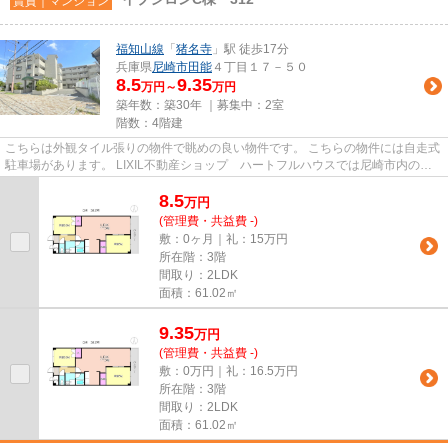
賃貸｜マンション
福知山線
「
猪名寺
」駅 徒歩17分
兵庫県
尼崎市
田能
４丁目１７－５０
8.5
9.35
万円～
万円
築年数：築30年 ｜募集中：
2室
階数：4階建
こちらは外観タイル張りの物件で眺めの良い物件です。 こちらの物件には自走式
駐車場があります。 LIXIL不動産ショップ ハートフルハウスでは尼崎市内の賃
貸情報を多数ご紹介しており...
8.5
万
円
(管理費・共益費 -)
敷：0ヶ月｜礼：15万円
所在階：3階
間取り：2LDK
面積：61.02㎡
9.35
万
円
(管理費・共益費 -)
敷：0万円｜礼：16.5万円
所在階：3階
間取り：2LDK
面積：61.02㎡