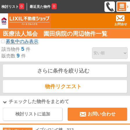
0
0
検討リスト
最近見た物件
お問合せ
医療法人旭会 園田病院の周辺物件一覧
募集中のみ表示
5
該当物件
件
9
販売数
件
さらに条件を絞り込む
物件リクエスト
チェックした物件をまとめて
検討リストに追加
お問い合わせ
イプシロンC棟 312