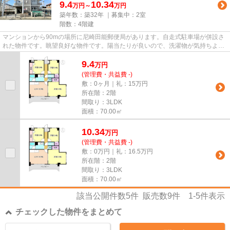
9.4
10.34
万円～
万円
築年数：築32年 ｜募集中：
2室
階数：4階建
マンションから90mの場所に尼崎田能郵便局があります。自走式駐車場が併設さ
れた物件です。眺望良好な物件です。陽当たりが良いので、洗濯物が気持ちよく
乾きます。LIXIL不動産ショッ...
9.4
万
円
(管理費・共益費 -)
敷：0ヶ月｜礼：15万円
所在階：2階
間取り：3LDK
面積：70.00㎡
10.34
万
円
(管理費・共益費 -)
敷：0万円｜礼：16.5万円
所在階：2階
間取り：3LDK
面積：70.00㎡
該当公開件数
5
件 販売数
9
件
1-5
件表示
チェックした物件をまとめて