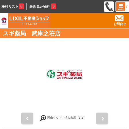
0
0
検討リスト
最近見た物件
お問合せ
スギ薬局 武庫之荘店
前
次
画像タップで拡大表示【
1
/1】