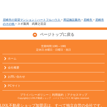
尼崎市の賃貸マンション｜ハートフルハウス
>
周辺施設案内
>
尼崎市
>
尼崎市
のその他
>
スギ薬局 武庫之荘店
ページトップに戻る
営業時間:10時～19時
定休日:水曜日・日曜日・祝日
ホーム
会社概要
お問い合わせ
PCサイト
プライバシーポリシー
利用規約
｜アクセスマップ
｜
Copyright(c) LIXIL不動産ショップ ハートフルハウス All rights reserved.
LIXIL不動産ショップ加盟店は、すべて独立自営の会社です。