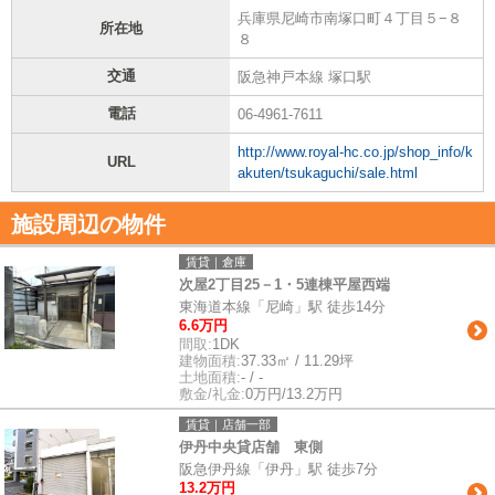
兵庫県尼崎市南塚口町４丁目５−８
所在地
８
交通
阪急神戸本線 塚口駅
電話
06-4961-7611
http://www.royal-hc.co.jp/shop_info/k
URL
akuten/tsukaguchi/sale.html
施設周辺の物件
賃貸｜倉庫
次屋2丁目25－1・5連棟平屋西端
東海道本線「尼崎」駅 徒歩14分
6.6万円
間取:
1DK
建物面積:
37.33㎡ / 11.29坪
土地面積:
- / -
敷金/礼金:
0万円/13.2万円
賃貸｜店舗一部
伊丹中央貸店舗 東側
阪急伊丹線「伊丹」駅 徒歩7分
13.2万円