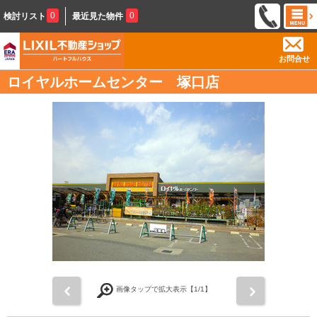
0
0
検討リスト
最近見た物件
お問合せ
ロイヤルホームセンター 塚口店
前
次
画像タップで拡大表示【
1
/1】