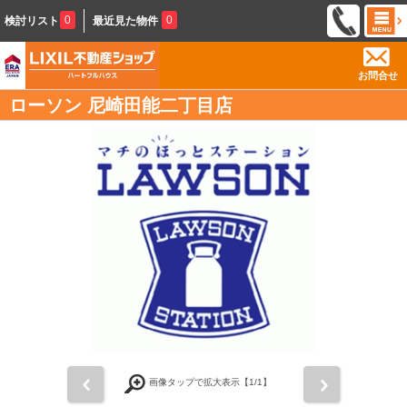
0
0
検討リスト
最近見た物件
お問合せ
ローソン 尼崎田能二丁目店
前
次
画像タップで拡大表示【
1
/1】