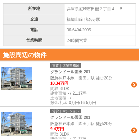
所在地
兵庫県尼崎市田能２丁目４－５
交通
福知山線 猪名寺駅
電話
06-6494-2005
営業時間
24時間営業
施設周辺の物件
賃貸｜店舗事務所
グランドール園田 201
阪急神戸本線「園田」駅 徒歩20分
10.34万円
間取:
3LDK
建物面積:
- / 21.17坪
土地面積:
- / -
敷金/礼金:
0万円/16.5万円
賃貸｜マンション
グランドール園田 201
阪急神戸本線「園田」駅 徒歩20分
9.4万円
間取:
3LDK
建物面積:
- / 21.17坪