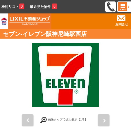
0
0
検討リスト
最近見た物件
お問合せ
セブン-イレブン阪神尼崎駅西店
前
次
画像タップで拡大表示【
1
/1】