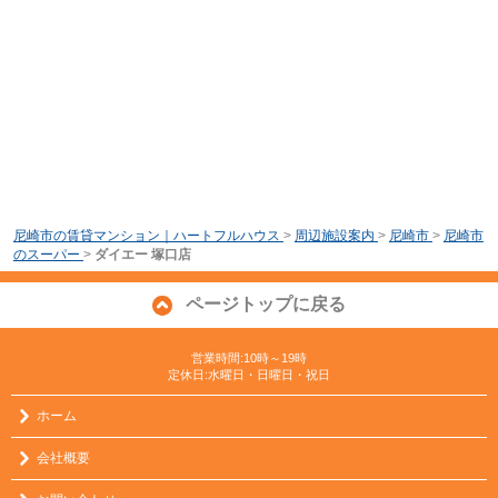
尼崎市の賃貸マンション｜ハートフルハウス
>
周辺施設案内
>
尼崎市
>
尼崎市
のスーパー
>
ダイエー 塚口店
ページトップに戻る
営業時間:10時～19時
定休日:水曜日・日曜日・祝日
ホーム
会社概要