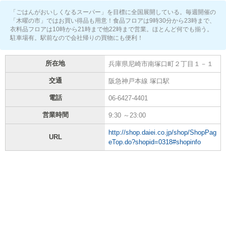
「ごはんがおいしくなるスーパー」を目標に全国展開している。毎週開催の
「木曜の市」ではお買い得品も用意！食品フロアは9時30分から23時まで、
衣料品フロアは10時から21時まで他22時まで営業。ほとんど何でも揃う。
駐車場有。駅前なので会社帰りの買物にも便利！
所在地
兵庫県尼崎市南塚口町２丁目１－１
交通
阪急神戸本線 塚口駅
電話
06-6427-4401
営業時間
9:30 ～23:00
http://shop.daiei.co.jp/shop/ShopPag
URL
eTop.do?shopid=0318#shopinfo