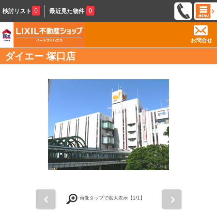
0
0
検討リスト
最近見た物件
お問合せ
ダイエー 塚口店
前
次
画像タップで拡大表示【
1
/1】