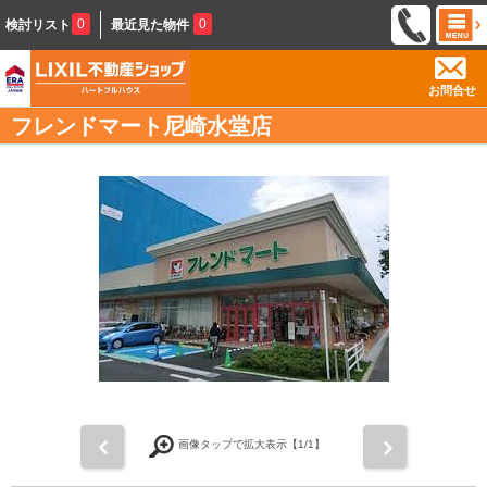
0
0
検討リスト
最近見た物件
お問合せ
フレンドマート尼崎水堂店
前
次
画像タップで拡大表示【
1
/1】