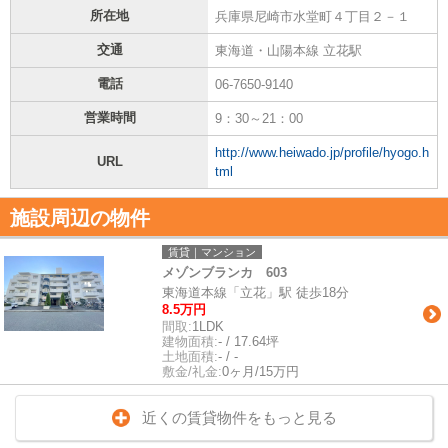
所在地
兵庫県尼崎市水堂町４丁目２－１
交通
東海道・山陽本線 立花駅
電話
06-7650-9140
営業時間
9：30～21：00
http://www.heiwado.jp/profile/hyogo.h
URL
tml
施設周辺の物件
賃貸｜マンション
メゾンブランカ 603
東海道本線「立花」駅 徒歩18分
8.5万円
間取:
1LDK
建物面積:
- / 17.64坪
土地面積:
- / -
敷金/礼金:
0ヶ月/15万円
近くの賃貸物件をもっと見る