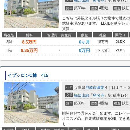
福知山線
「
猪名寺
」駅 徒歩17分
築30年
4階建
鉄筋
築年
階数
構造
こちらは外観タイル張りの物件で眺めの
式駐車場があります。 LIXIL不動産
賃貸...
所在階
賃料
管理費・共益費
敷金
礼金
間取り
8.5
万円
0ヶ月
3階
-
15万円
2LDK
9.35
万円
0万円
3階
-
16.5万円
2LDK
イプシロンC棟 415
兵庫県
尼崎市
田能
４丁目１７－
住所
交通
福知山線
「
猪名寺
」駅 徒歩17分
築30年
4階建
鉄筋
築年
階数
構造
眺望良好で景色が楽しめます。エレベー
オススメの、自走式駐車場を利用できる
も...