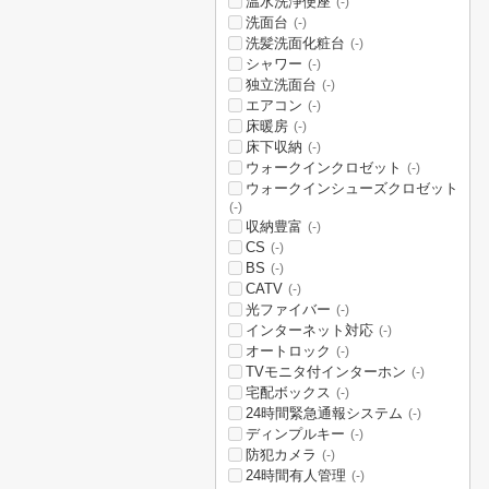
温水洗浄便座
(-)
洗面台
(-)
洗髪洗面化粧台
(-)
シャワー
(-)
独立洗面台
(-)
エアコン
(-)
床暖房
(-)
床下収納
(-)
ウォークインクロゼット
(-)
ウォークインシューズクロゼット
(-)
収納豊富
(-)
CS
(-)
BS
(-)
CATV
(-)
光ファイバー
(-)
インターネット対応
(-)
オートロック
(-)
TVモニタ付インターホン
(-)
宅配ボックス
(-)
24時間緊急通報システム
(-)
ディンプルキー
(-)
防犯カメラ
(-)
24時間有人管理
(-)