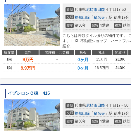
兵庫県
尼崎市
田能
４丁目17-50
住所
交通
福知山線
「
猪名寺
」駅 徒歩17分
築30年
4階建
鉄筋
築年
階数
構造
こちらは外観タイル張りの物件です。 
す。 LIXIL不動産ショップ ハート
紹介...
所在階
賃料
管理費・共益費
敷金
礼金
間取り
9
万円
0ヶ月
1階
-
15万円
2LDK
9.9
万円
0ヶ月
1階
-
16.5万円
2LDK
イプシロンＣ棟 415
兵庫県
尼崎市
田能
４丁目17－50
住所
交通
福知山線
「
猪名寺
」駅 徒歩17分
築30年
4階建
鉄筋
築年
階数
構造