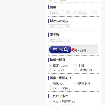
面積
～
駅からの徒歩
築年数
6
件が該当
情報公開日
指定しない
本日
3日以内
1週間以内
画像・動画あり
画像あり
動画あり
パノラマあり
こだわり条件
ペット飼育可
(-)