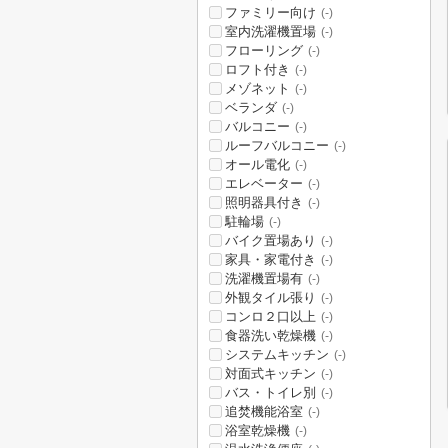
ファミリー向け
(-)
室内洗濯機置場
(-)
フローリング
(-)
ロフト付き
(-)
メゾネット
(-)
ベランダ
(-)
バルコニー
(-)
ルーフバルコニー
(-)
オール電化
(-)
エレベーター
(-)
照明器具付き
(-)
駐輪場
(-)
バイク置場あり
(-)
家具・家電付き
(-)
洗濯機置場有
(-)
外観タイル張り
(-)
コンロ２口以上
(-)
食器洗い乾燥機
(-)
システムキッチン
(-)
対面式キッチン
(-)
バス・トイレ別
(-)
追焚機能浴室
(-)
浴室乾燥機
(-)