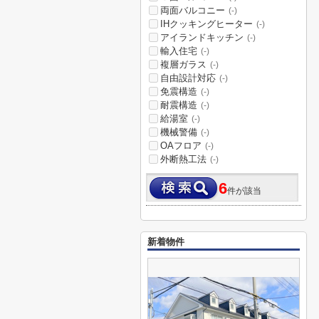
両面バルコニー
(-)
IHクッキングヒーター
(-)
アイランドキッチン
(-)
輸入住宅
(-)
複層ガラス
(-)
自由設計対応
(-)
免震構造
(-)
耐震構造
(-)
給湯室
(-)
機械警備
(-)
OAフロア
(-)
外断熱工法
(-)
6
件が該当
新着物件