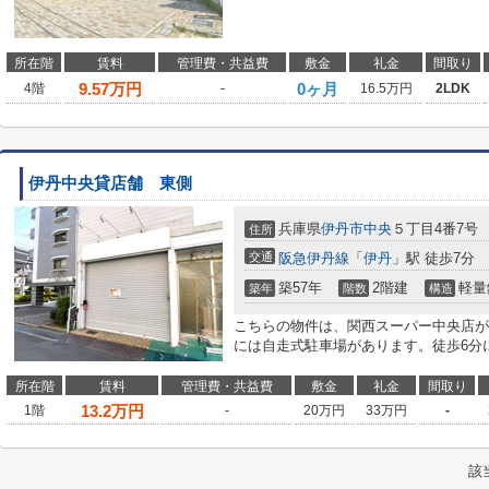
所在階
賃料
管理費・共益費
敷金
礼金
間取り
9.57
万円
0ヶ月
4階
-
16.5万円
2LDK
伊丹中央貸店舗 東側
兵庫県
伊丹市
中央
５丁目4番7号
住所
交通
阪急伊丹線
「
伊丹
」駅 徒歩7分
築57年
2階建
軽量
築年
階数
構造
こちらの物件は、関西スーパー中央店が
には自走式駐車場があります。徒歩6分
所在階
賃料
管理費・共益費
敷金
礼金
間取り
13.2
万円
1階
-
20万円
33万円
-
該