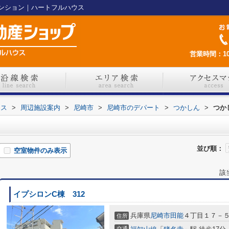
ンション｜ハートフルハウス
営業時間：10
ウス
>
周辺施設案内
>
尼崎市
>
尼崎市のデパート
>
つかしん
>
つか
並び順：
空室物件のみ表示
該
イプシロンC棟 312
兵庫県
尼崎市
田能
４丁目１７－
住所
交通