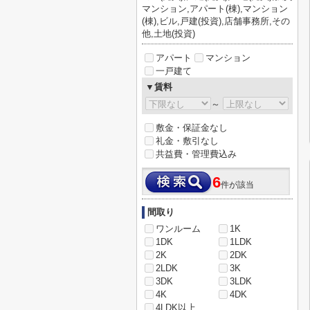
マンション,アパート(棟),マンション
(棟),ビル,戸建(投資),店舗事務所,その
他,土地(投資)
アパート
マンション
一戸建て
▼賃料
～
敷金・保証金なし
礼金・敷引なし
共益費・管理費込み
6
件が該当
間取り
ワンルーム
1K
1DK
1LDK
2K
2DK
2LDK
3K
3DK
3LDK
4K
4DK
4LDK以上