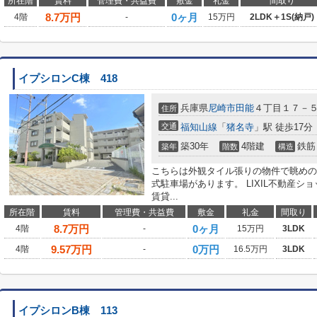
所在階
賃料
管理費・共益費
敷金
礼金
間取り
8.7
万円
0ヶ月
4階
-
15万円
2LDK＋1S(納戸)
イプシロンC棟 418
兵庫県
尼崎市
田能
４丁目１７－
住所
交通
福知山線
「
猪名寺
」駅 徒歩17分
築30年
4階建
鉄筋
築年
階数
構造
こちらは外観タイル張りの物件で眺めの
式駐車場があります。 LIXIL不動産
賃貸...
所在階
賃料
管理費・共益費
敷金
礼金
間取り
8.7
万円
0ヶ月
4階
-
15万円
3LDK
9.57
万円
0万円
4階
-
16.5万円
3LDK
イプシロンB棟 113