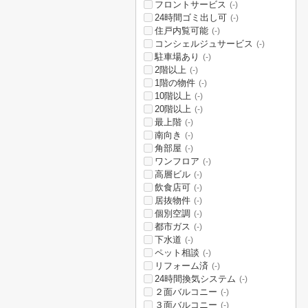
フロントサービス
(-)
24時間ゴミ出し可
(-)
住戸内覧可能
(-)
コンシェルジュサービス
(-)
駐車場あり
(-)
2階以上
(-)
1階の物件
(-)
10階以上
(-)
20階以上
(-)
最上階
(-)
南向き
(-)
角部屋
(-)
ワンフロア
(-)
高層ビル
(-)
飲食店可
(-)
居抜物件
(-)
個別空調
(-)
都市ガス
(-)
下水道
(-)
ペット相談
(-)
リフォーム済
(-)
24時間換気システム
(-)
２面バルコニー
(-)
３面バルコニー
(-)