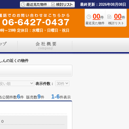
最終更新：2026年08月08日
00
00
件
件
最近見た物件
検討リスト
時～19時
定休日：水曜日・日曜日・祝日
しんの近くの物件
表示件数：
6
9
1-6
当公開件数
件 販売数
件
件表示
５０