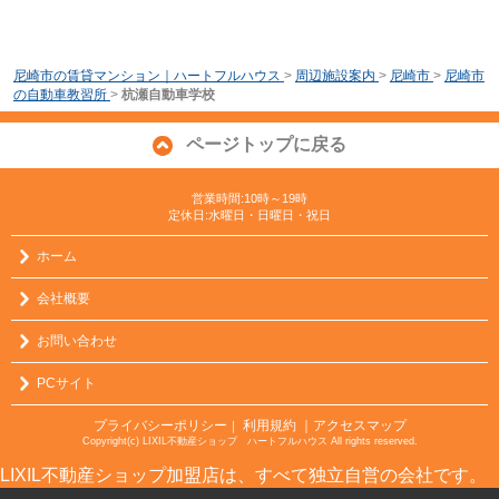
尼崎市の賃貸マンション｜ハートフルハウス
>
周辺施設案内
>
尼崎市
>
尼崎市
の自動車教習所
>
杭瀬自動車学校
ページトップに戻る
営業時間:10時～19時
定休日:水曜日・日曜日・祝日
ホーム
会社概要
お問い合わせ
PCサイト
プライバシーポリシー
利用規約
｜アクセスマップ
｜
Copyright(c) LIXIL不動産ショップ ハートフルハウス All rights reserved.
LIXIL不動産ショップ加盟店は、すべて独立自営の会社です。