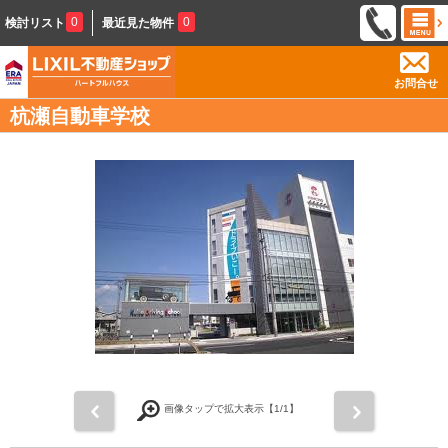
0
0
検討リスト
最近見た物件
お問合せ
杭瀬自動車学校
前
次
画像タップで拡大表示【
1
/1】