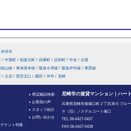
伊丹市
荘
/
中屋町
/
稲葉元町
/
武庫町
/
浜田町
/
中央
/
次屋
福知山線
/
東海道本線
/
阪急今津線
/
阪急伊丹線
/
東西線
荘
/
立花
/
西宮北口
/
園田
/
伊丹
/
尼崎
尼崎市の賃貸マンション｜ハー
周辺施設検索
お客様の声
兵庫県尼崎市南塚口町２丁目36-5 ブ
スタッフ紹介
※（旧）ノステルコート塚口
お問い合わせ
TEL:06-6427-0437
 テナント特集
FAX:06-6427-0438