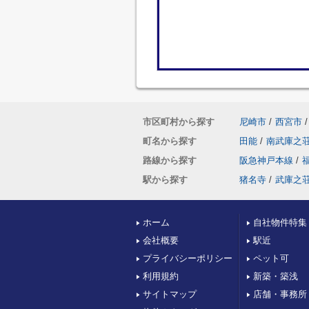
市区町村から探す
尼崎市
/
西宮市
/
町名から探す
田能
/
南武庫之
路線から探す
阪急神戸本線
/
駅から探す
猪名寺
/
武庫之
ホーム
自社物件特集
会社概要
駅近
プライバシーポリシー
ペット可
利用規約
新築・築浅
サイトマップ
店舗・事務所