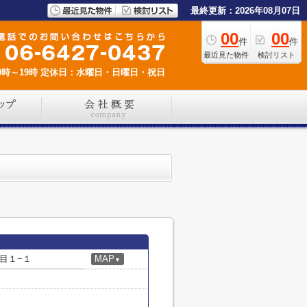
最終更新：2026年08月07日
00
00
件
件
最近見た物件
検討リスト
時～19時
定休日：水曜日・日曜日・祝日
目１−１
MAP
▼