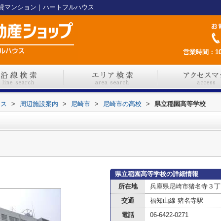
貸マンション｜ハートフルハウス
営業時間：10
ウス
>
周辺施設案内
>
尼崎市
>
尼崎市の高校
>
県立稲園高等学校
県立稲園高等学校の詳細情報
所在地
兵庫県尼崎市猪名寺３丁
交通
福知山線 猪名寺駅
電話
06-6422-0271