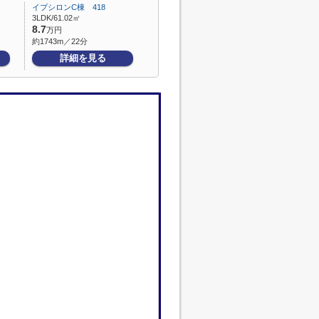
イプシロンC棟 418
3LDK/61.02㎡
8.7
万円
約1743m／22分
詳細を見る