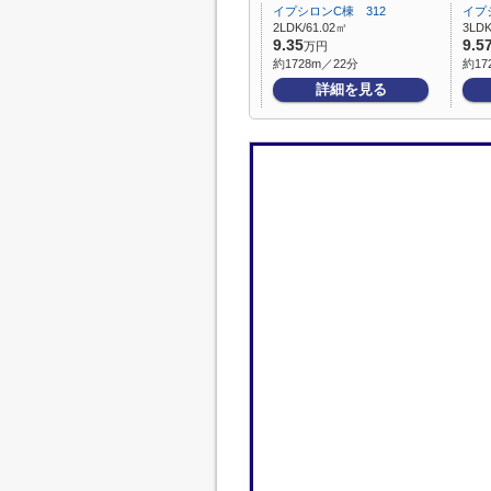
イプシロンC棟 312
イプ
2LDK/61.02㎡
3LDK
9.35
9.5
万円
約1728m／22分
約17
詳細を見る