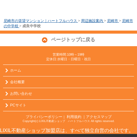
尼崎市の賃貸マンション｜ハートフルハウス
>
周辺施設案内
>
尼崎市
>
尼崎市
の中学校
>
成良中学校
ページトップに戻る
営業時間:10時～19時
定休日:水曜日・日曜日・祝日
ホーム
会社概要
お問い合わせ
PCサイト
プライバシーポリシー
利用規約
｜アクセスマップ
｜
Copyright(c) LIXIL不動産ショップ ハートフルハウス All rights reserved.
LIXIL不動産ショップ加盟店は、すべて独立自営の会社です。