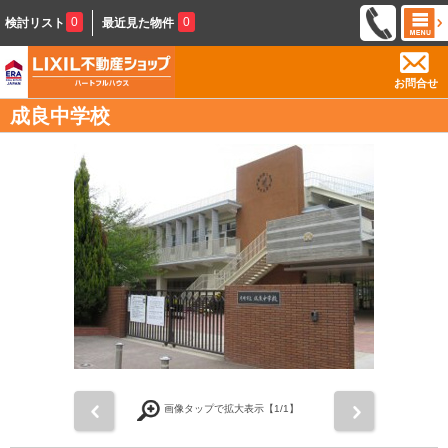
0
0
検討リスト
最近見た物件
お問合せ
成良中学校
前
次
画像タップで拡大表示【
1
/1】