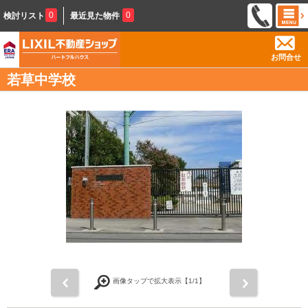
0
0
検討リスト
最近見た物件
お問合せ
若草中学校
前
次
画像タップで拡大表示【
1
/1】