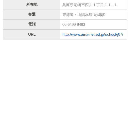
所在地
兵庫県尼崎市西川１丁目１１−１
交通
東海道・山陽本線 尼崎駅
電話
06-6499-9483
URL
http://www.ama-net.ed.jp/school/j07/